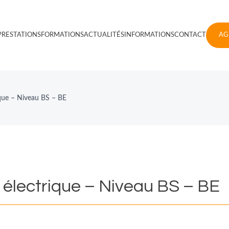
PRESTATIONS
FORMATIONS
ACTUALITÉS
INFORMATIONS
CONTACT
AG
ique – Niveau BS – BE
électrique
–
Niveau
BS
–
BE