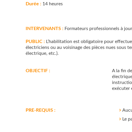
Durée :
14 heures
INTERVENANTS :
Formateurs professionnels à jour
PUBLIC :
L’habilitation est obligatoire pour effect
électriciens ou au voisinage des pièces nues sous t
électrique, etc.).
OBJECTIF :
A la fin d
électrique
instructio
exécuter 
PRE-REQUIS :
Aucu
Le p